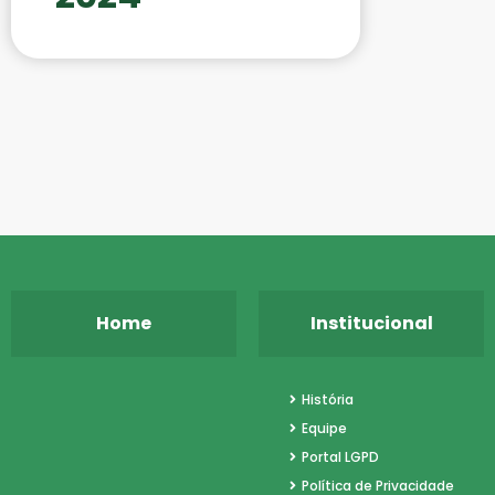
novembro
Municipal
MAI
JUN
OUT
Raya.
NOV
DEZ
Home
Institucional
História
Equipe
Portal LGPD
Política de Privacidade