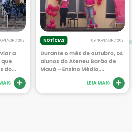
NOTÍCIAS
NOVEMBRO 2021
09 NOVEMBRO 2021
viar a
Durante o mês de outubro, os
 que
alunos do Ateneu Barão de
s do
Mauá – Ensino Médio,
res, o
organizaram atividades de
 MAIS
LEIA MAIS
uá
conscientização sobre a
iferente
importância da prevenção e
 série do
do diagnóstico precoce do
ativa
câncer de mama. A ação
anos em
contou com o apoio da
diretora Vera Carlotti e das