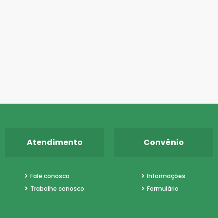
professoras Marta Fiori e Lívia
Colmanetti.
Atendimento
Convênio
Fale conosco
Informações
Trabalhe conosco
Formulário