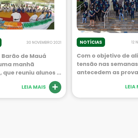
NOTÍCIAS
12 
30 NOVEMBRO 2021
Com o objetivo de ali
 Barão de Mauá
tensão nas semanas
u uma manhã
antecedem as prova
, que reuniu alunos e
Enem e dos vestibula
es. Gincana de Judô,
LEIA
LEIA MAIS
Ateneu Barão de Ma
a de Troca de
preparou uma aula d
entrega de medalhas,
para os alunos da 3ª
algodão doce e
Ensino Médio. A inici
iras, foram algumas
acontece todos os 
ções. O evento
outubro.
u no dia 20 de