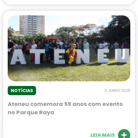
cultura brasileira. Com o tema “Orgulho
de Nossas Raízes”, o evento aconteceu
no Shopping Iguatemi e contou com uma
programação repleta de atrações.
NOTÍCIAS
11 JUNHO 2025
Ateneu comemora 59 anos com evento
no Parque Raya
LEIA MAIS