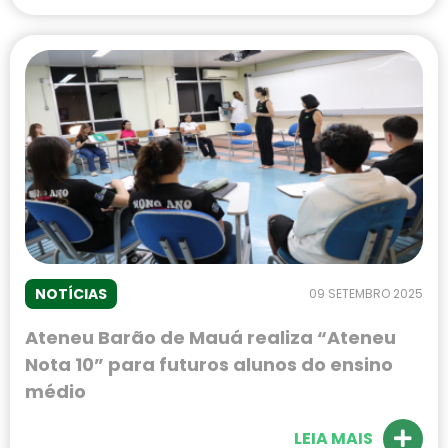
NOTÍCIAS
09 SETEMBRO 2025
Ateneu Barão de Mauá realiza “Ateneu
Nota 10” para futuros alunos do ensino
médio
LEIA MAIS