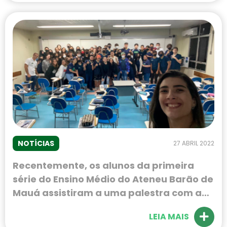
NOTÍCIAS
27 ABRIL 2022
Recentemente, os alunos da primeira
série do Ensino Médio do Ateneu Barão de
Mauá assistiram a uma palestra com a
fisioterapeuta e atleta Fernanda
LEIA MAIS
Caporal. Ela é surda e falou sobre suas