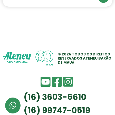
aos estudantes, os itinerários formativos,
com foco nas áreas de conhecimento e
na formação técnica e profissional,
estão entre as propostas. Pensando
nisso, nos dias 22, 24 e 25 de março, os
estudantes dos primeiros anos do Ensino
Médio do Ateneu realizaram uma
© 2026 TODOS OS
DIREITOS
atividade de integração com os alunos
RESERVADOS
ATENEU BARÃO
dos nonos anos.
DE MAUÁ
(16) 3603-6610
(16) 99747-0519