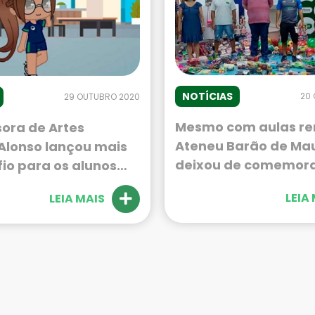
NOTÍCIAS
20
29 OUTUBRO 2020
Mesmo com aulas re
sora de Artes
Ateneu Barão de Ma
Alonso lançou mais
deixou de comemora
io para os alunos
Semana da Criança.
os 9ºs anos do
LEIA
LEIA MAIS
da garrafa, buscar 
arão de Mauá. Desta
concha correndo e f
oposta foi construir
bolhas de sabão fo
 que
algumas das brinca
tassem a escola.
propostas pelos pro
para divertir a garo