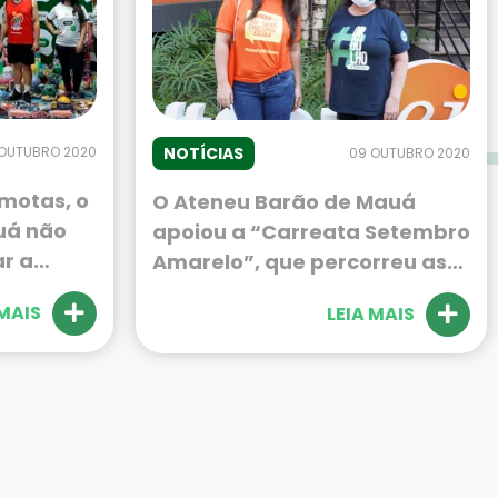
NOTÍCIAS
 OUTUBRO 2020
09 OUTUBRO 2020
motas, o
O Ateneu Barão de Mauá
uá não
apoiou a “Carreata Setembro
r a
Amarelo”, que percorreu as
 Desafio
principais avenidas de
 MAIS
LEIA MAIS
uma
Ribeirão Preto. O evento foi
azer
realizado pela Escola da
ram
inteligência e aconteceu no
deiras
dia 27 de setembro.
fessores
tada.