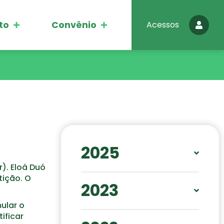
to
Convênio
Acessos
2025
). Eloá Duó
JAN
FEV
ABR
tição. O
MAI
2023
JUN
SET
OUT
NOV
DEZ
ular o
JAN
FEV
MAR
ificar
MAI
AGO
SET