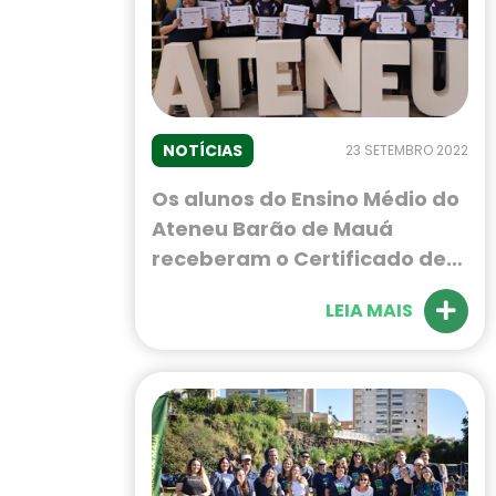
NOTÍCIAS
23 SETEMBRO 2022
Os alunos do Ensino Médio do
Ateneu Barão de Mauá
receberam o Certificado de
Destaque do 2º bimestre. O
LEIA MAIS
prêmio é dado aos que têm
um bom desempenho nos
estudos.