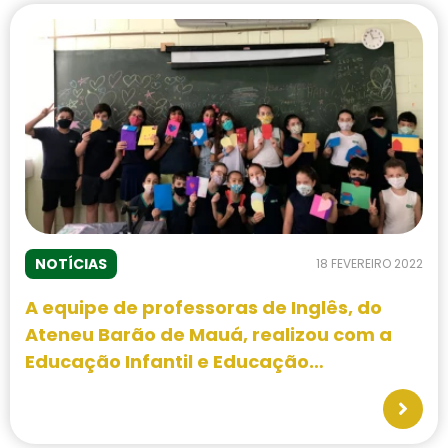
NOTÍCIAS
18 FEVEREIRO 2022
A equipe de professoras de Inglês, do
Ateneu Barão de Mauá, realizou com a
Educação Infantil e Educação
Fundamental I um cartão com
mensagem de carinho a um amigo
especial.