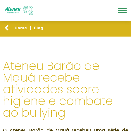
Home
|
Blog
Ateneu Barão de
Mauá recebe
atividades sobre
higiene e combate
ao bullying
O Ateneu Barão de Mauá recebeu uma série de