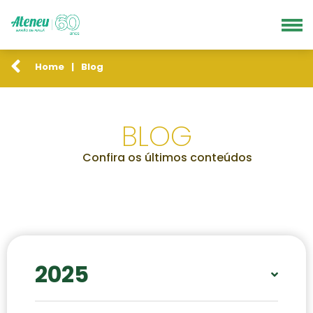
Home
|
Blog
BLOG
Confira os últimos conteúdos
2025
OUT
NOV
DEZ
MAI
SET