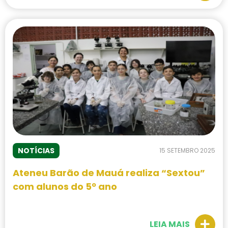
NOTÍCIAS
15 SETEMBRO 2025
Ateneu Barão de Mauá realiza “Sextou”
com alunos do 5º ano
LEIA MAIS