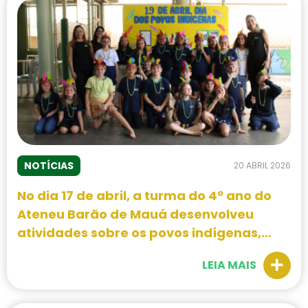
NOTÍCIAS
20 ABRIL 2026
No dia 17 de abril, a turma do 4º ano do
Ateneu Barão de Mauá desenvolveu
atividades sobre os povos indígenas,
abordando aspectos como cultura,
LEIA MAIS
alimentação e dança.