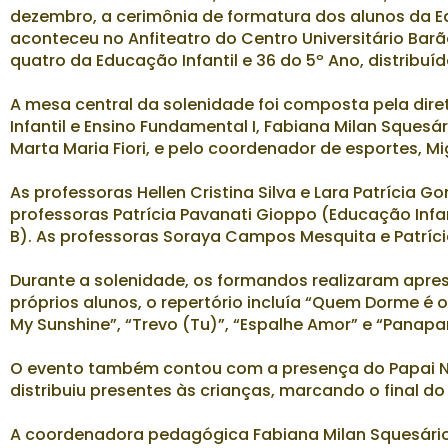
dezembro, a cerimônia de formatura dos alunos da Ed
aconteceu no Anfiteatro do Centro Universitário Ba
quatro da Educação Infantil e 36 do 5º Ano, distribuí
A mesa central da solenidade foi composta pela dir
Infantil e Ensino Fundamental I, Fabiana Milan Squesá
Marta Maria Fiori, e pelo coordenador de esportes, Mi
As professoras Hellen Cristina Silva e Lara Patrícia
professoras Patrícia Pavanati Gioppo (Educação Infant
B). As professoras Soraya Campos Mesquita e Patrí
Durante a solenidade, os formandos realizaram apres
próprios alunos, o repertório incluía “Quem Dorme é o 
My Sunshine”, “Trevo (Tu)”, “Espalhe Amor” e “Panapa
O evento também contou com a presença do Papai Noe
distribuiu presentes às crianças, marcando o final do 
A coordenadora pedagógica Fabiana Milan Squesário