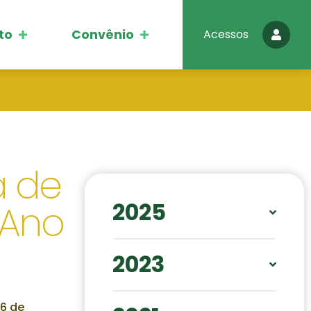
to
Convênio
Acessos
a de
 Ano
2025
OUT
NOV
DEZ
MAI
2023
SET
JAN
OUT
DEZ
 6 de
FEV
MAI
AGO