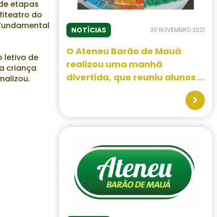
 de etapas
fiteatro do
 Fundamental
NOTÍCIAS
30 NOVEMBRO 2021
O Ateneu Barão de Mauá
 letivo de
realizou uma manhã
a criança
divertida, que reuniu alunos e
nalizou.
familiares. Gincana de Judô,
Cerimônia de Troca de
Faixas, entrega de medalhas,
pipoca, algodão doce e
brincadeiras, foram algumas
das atrações. O evento
aconteceu no dia 20 de
novembro, no Parque
Municipal Dr. Luís Carlos
Raya.