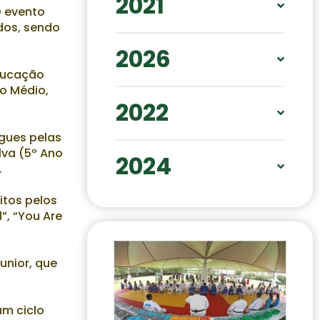
2021
O evento
dos, sendo
OUT
NOV
FEV
MAR
2026
ABR
AGO
Educação
ABR
MAI
JUN
no Médio,
2022
NOV
FEV
egues pelas
lva (5º Ano
2024
.
NOV
DEZ
itos pelos
”, “You Are
unior, que
um ciclo