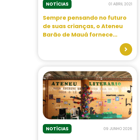
NOTÍCIAS
01 ABRIL 2021
Sempre pensando no futuro
de suas crianças, o Ateneu
Barão de Mauá fornece
ferramentas para que elas
possam se desenvolver a fim
de alcançar um futuro cheio
de conquistas e sucesso. Um
dos diferenciais de ensino
mais elogiados é o Programa
bilíngue.
NOTÍCIAS
09 JUNHO 2026