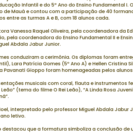
ucação Infantil e do 5º Ano do Ensino Fundamental I. 
rão de Mauá e contou com a participação de 40 forman
dos entre as turmas A e B, com 18 alunos cada.
etora Vanessa Raquel Oliveira, pela coordenadora da 
rio, pela coordenadora do Ensino Fundamental II e Ensi
guel Abdala Jabur Junior.
 Gomes conduziram a cerimônia. Os diplomas foram entr
il), Lara Patrícia Gomes (5º Ano A) e Hellen Cristina Si
cia Pavanati Gioppo foram homenageadas pelos alunos
entações musicais com coral, flauta e instrumentos fe
Leão” (tema do filme O Rei Leão), “A Linda Rosa Juvenil
ná”.
l, interpretado pelo professor Miguel Abdala Jabur J
ano letivo.
 destacou que a formatura simboliza a conclusão de 